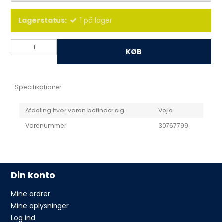
Lagerstatus:
1
på lager
KØB
Specifikationer
Afdeling hvor varen befinder sig
Vejle
Varenummer
30767799
Din konto
Mine ordrer
Mine oplysninger
Log ind