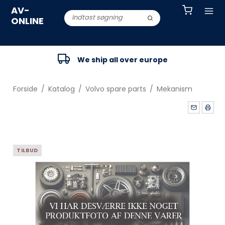
AV-
ONLINE
We ship all over europe
Forside
/
Katalog
/
Volvo spare parts
/
Mekanism
TILBUD