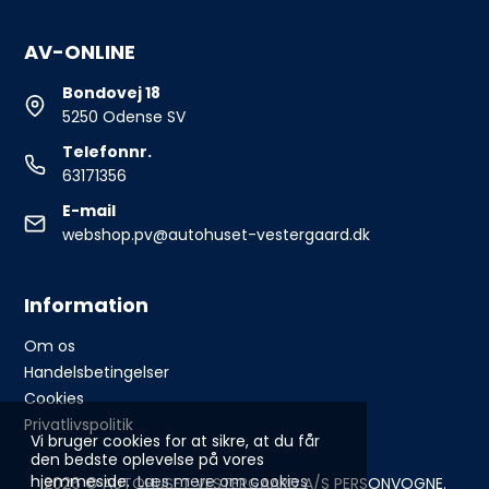
AV-ONLINE
Bondovej 18
5250 Odense SV
Telefonnr.
63171356
E-mail
webshop.pv@autohuset-vestergaard.dk
Information
Om os
Handelsbetingelser
Cookies
Privatlivspolitik
Vi bruger cookies for at sikre, at du får
den bedste oplevelse på vores
hjemmeside.
Læs mere om cookies
2026 © AUTOHUSET VESTERGAARD A/S PERSONVOGNE.