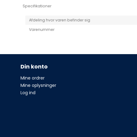
Specifikationer
Afdeling hvor varen befinder sig
Varenummer
Din konto
Mine ordrer
Mine oplysninger
Log ind