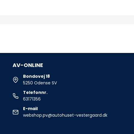
AV-ONLINE
Bondovej 18
5250 Odense SV
Telefonnr.
63171356
E-mail
webshop.pv@autohuset-vestergaard.dk