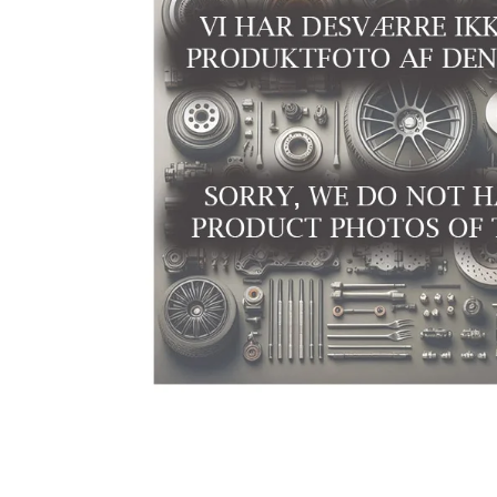
Niro EV
Picanto MY25