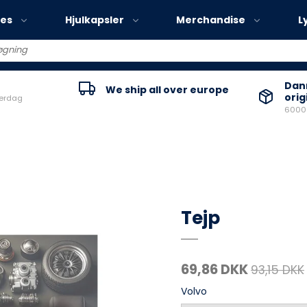
ies
Hjulkapsler
Merchandise
L
Volvo EX30
Danm
We ship all over europe
orig
verdag
Volvo EX40
60000
Volvo EC40
Volvo EX90
Tejp
69,86 DKK
93,15 DKK
Volvo