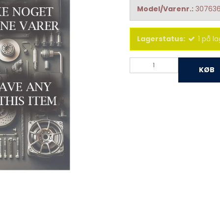
Model/Varenr.:
30763
Lagerstatus:
1
på la
KØB