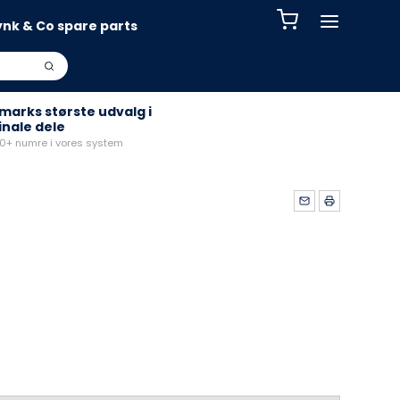
ynk & Co spare parts
arks største udvalg i
inale dele
+ numre i vores system