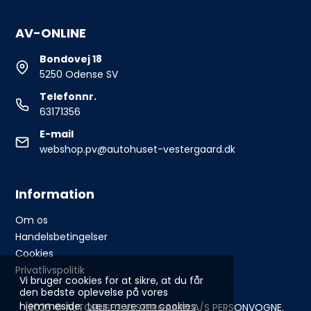
AV-ONLINE
Bondovej 18
5250 Odense SV
Telefonnr.
63171356
E-mail
webshop.pv@autohuset-vestergaard.dk
Information
Om os
Handelsbetingelser
Cookies
Privatlivspolitik
Vi bruger cookies for at sikre, at du får
den bedste oplevelse på vores
hjemmeside.
Læs mere om cookies
2026 © AUTOHUSET VESTERGAARD A/S PERSONVOGNE.