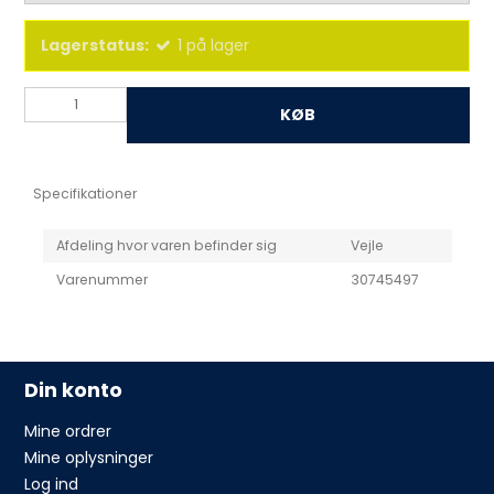
Lagerstatus:
1
på lager
KØB
Specifikationer
Afdeling hvor varen befinder sig
Vejle
Varenummer
30745497
Din konto
Mine ordrer
Mine oplysninger
Log ind