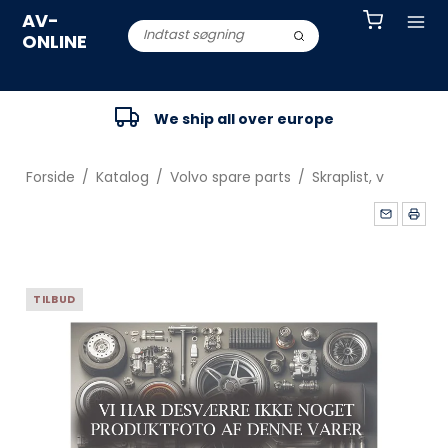
AV-
ONLINE
We ship all over europe
Forside
/
Katalog
/
Volvo spare parts
/
Skraplist, v
TILBUD