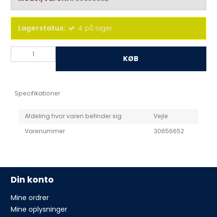
Lagerstatus:
4
på lager
KØB
Specifikationer
Afdeling hvor varen befinder sig
Vejle
Varenummer
30656652
Din konto
Mine ordrer
Mine oplysninger