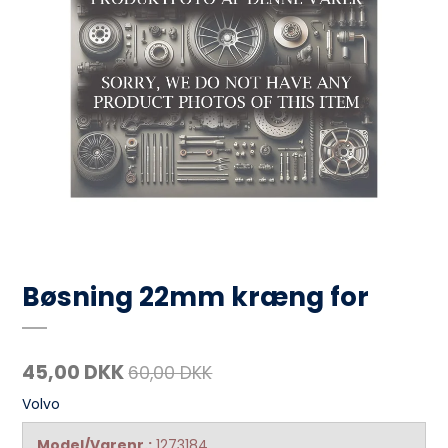
Bøsning 22mm kræng for
45,00 DKK
60,00 DKK
Volvo
Model/Varenr.:
1273184