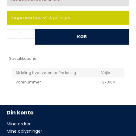
Lagerstatus:
4
på lager
KØB
Specifikationer
Afdeling hvor varen befinder sig
Vejle
Varenummer
1273184
Din konto
Mine ordrer
Mine oplysninger