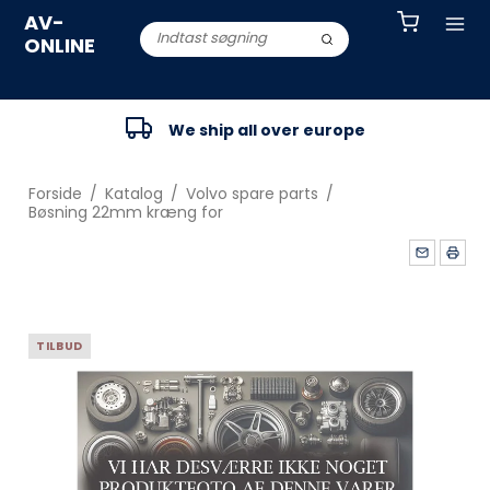
AV-
ONLINE
We ship all over europe
Forside
/
Katalog
/
Volvo spare parts
/
Bøsning 22mm kræng for
TILBUD