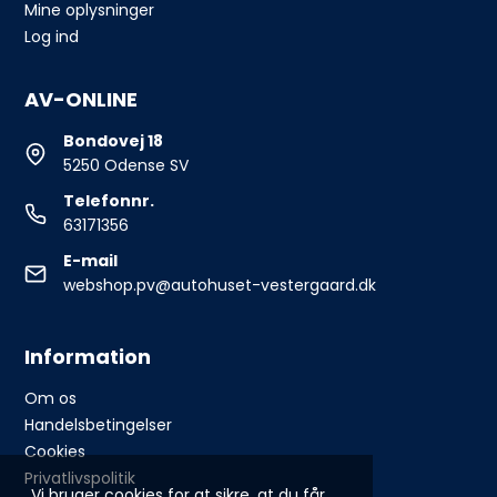
Mine oplysninger
Log ind
AV-ONLINE
Bondovej 18
5250 Odense SV
Telefonnr.
63171356
E-mail
webshop.pv@autohuset-vestergaard.dk
Information
Om os
Handelsbetingelser
Cookies
Privatlivspolitik
Vi bruger cookies for at sikre, at du får