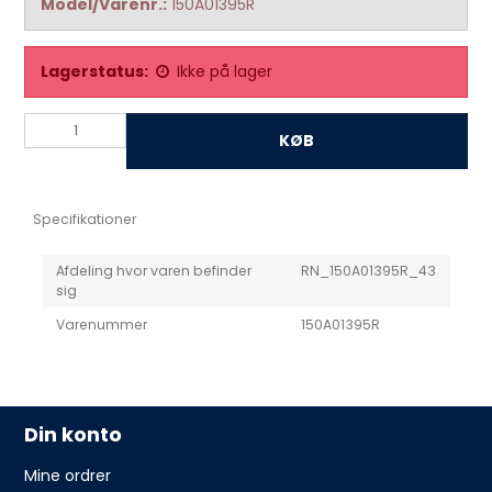
Model/Varenr.:
150A01395R
Lagerstatus:
Ikke på lager
KØB
Specifikationer
Afdeling hvor varen befinder
RN_150A01395R_43
sig
Varenummer
150A01395R
Din konto
Mine ordrer