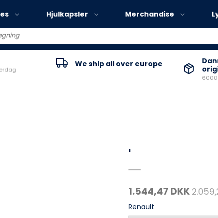
ies
Hjulkapsler
Merchandise
L
Volvo EX30
Danm
We ship all over europe
orig
verdag
Volvo EX40
60000
Volvo EC40
Volvo EX90
'
1.544,47 DKK
2.059,
Renault