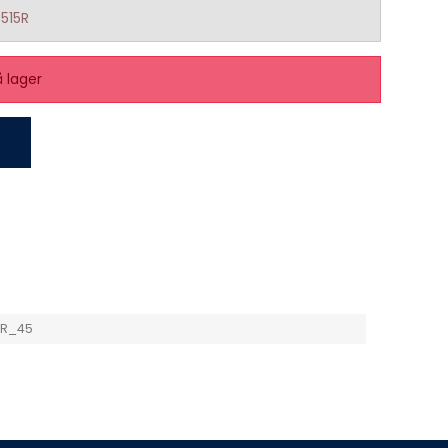
515R
å lager
5R_45