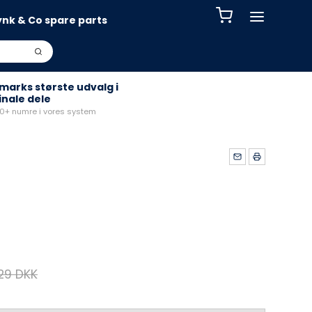
ynk & Co spare parts
arks største udvalg i
inale dele
+ numre i vores system
29 DKK