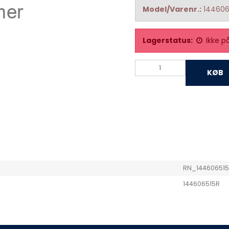
Model/Varenr.:
144606
Lagerstatus:
Ikke p
KØB
RN_14460651
144606515R