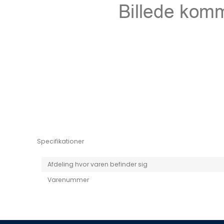
Niro EV
Picanto MY25
Specifikationer
Afdeling hvor varen befinder sig
Varenummer