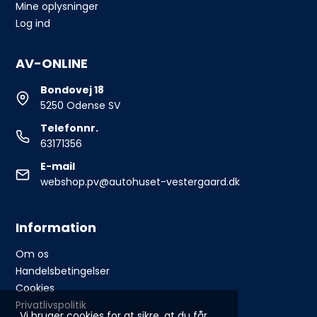
Mine oplysninger
Log ind
AV-ONLINE
Bondovej 18
5250 Odense SV
Telefonnr.
63171356
E-mail
webshop.pv@autohuset-vestergaard.dk
Information
Om os
Handelsbetingelser
Cookies
Privatlivspolitik
Vi bruger cookies for at sikre, at du får