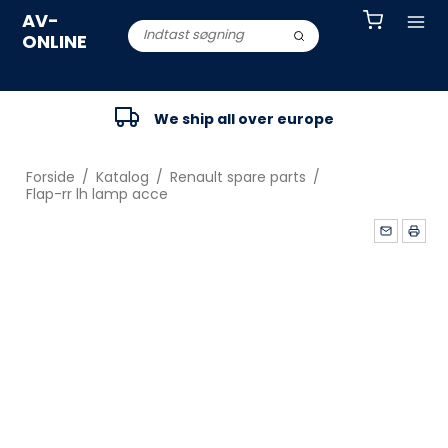
AV-
ONLINE
We ship all over europe
Forside
/
Katalog
/
Renault spare parts
/
Flap-rr lh lamp acce