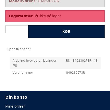
Model/Varenr.:
849230273R
Lagerstatus:
Ikke på lager
KØB
Specifikationer
Afdeling hvor varen befinder
RN_849230273R_43
sig
Varenummer
849230273R
Din konto
Mine ordrer