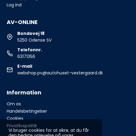
Log ind
AV-ONLINE
Bondovej 18
5250 Odense SV
Telefonnr.
63171356
E-mail
webshop.pv@autohuset-vestergaard.dk
Information
Om os
Handelsbetingelser
Cookies
Privatlivspolitik
Vi bruger cookies for at sikre, at du får
den bedste oplevelse på vores