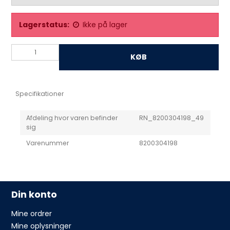
Lagerstatus:
Ikke på lager
KØB
Specifikationer
Afdeling hvor varen befinder
RN_8200304198_49
sig
Varenummer
8200304198
Din konto
Mine ordrer
Mine oplysninger