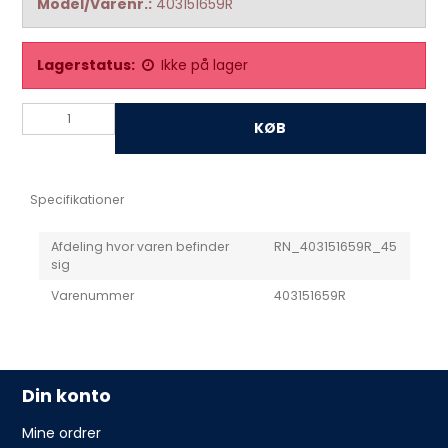
Model/Varenr.:
403151659R
Lagerstatus:
Ikke på lager
KØB
Specifikationer
Afdeling hvor varen befinder
RN_403151659R_45
sig
Varenummer
403151659R
Din konto
Mine ordrer