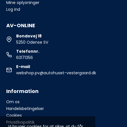
Mine oplysninger
Log ind
AV-ONLINE
Bondovej 18
5250 Odense SV
Telefonnr.
63171356
E-mail
webshop.pv@autohuset-vestergaard.dk
Information
Om os
Handelsbetingelser
Cookies
Privatlivspolitik
Vi bruger cookies for at sikre, at du får