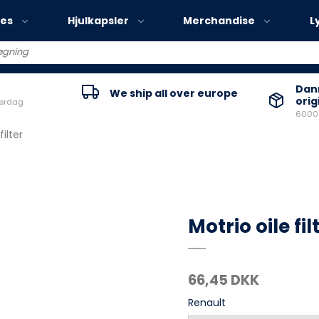
ies
Hjulkapsler
Merchandise
L
Volvo EX30
Danm
We ship all over europe
orig
verdag
Volvo EX40
60000
Volvo EC40
filter
Volvo EX90
Motrio oile fil
66,45 DKK
Renault