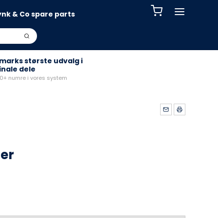
ynk & Co spare parts
arks største udvalg i
inale dele
+ numre i vores system
ter