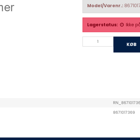
Model/Varenr.:
867101
Lagerstatus:
Ikke p
KØB
RN_86710173
8671017369