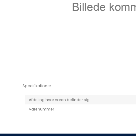
Niro EV
Picanto MY25
Specifikationer
Afdeling hvor varen befinder sig
Varenummer