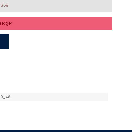
7369
å lager
69_48