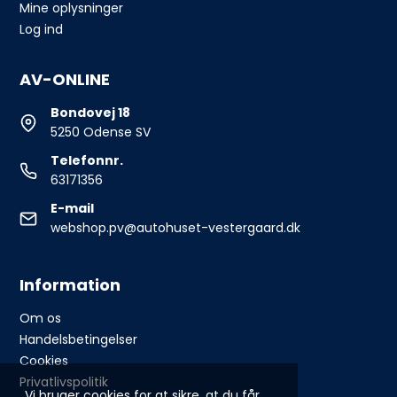
Mine oplysninger
Log ind
AV-ONLINE
Bondovej 18
5250 Odense SV
Telefonnr.
63171356
E-mail
webshop.pv@autohuset-vestergaard.dk
Information
Om os
Handelsbetingelser
Cookies
Privatlivspolitik
Vi bruger cookies for at sikre, at du får