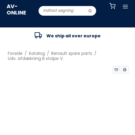
AV-
ONLINE
We ship all over europe
Forside
/
Katalog
/
Renault spare parts
/
Udv. afdækning B stolpe V.