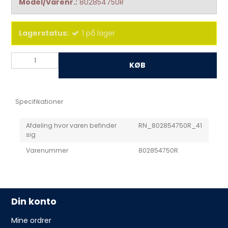
Model/Varenr.:
802854750R
Lagerstatus:
1
på lager
KØB
Specifikationer
Afdeling hvor varen befinder
RN_802854750R_41
sig
Varenummer
802854750R
Din konto
Mine ordrer