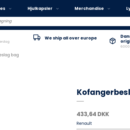
ies
Hjulkapsler
Merchandise
L
Volvo EX30
Danm
We ship all over europe
orig
verdag
Volvo EX40
60000
Volvo EC40
eslag bag
Volvo EX90
Kofangerbes
433,64 DKK
Renault