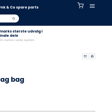
ynk & Co spare parts
arks største udvalg i
inale dele
+ numre i vores system
lag bag