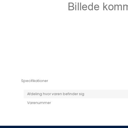
Niro EV
Picanto MY25
Specifikationer
Afdeling hvor varen befinder sig
Varenummer