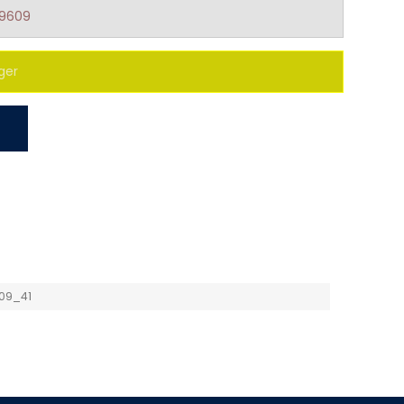
09609
ger
09_41