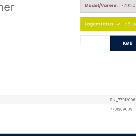
Model/Varenr.:
77012
Lagerstatus:
1
på la
KØB
RN_77012096
7701209609