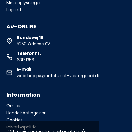
Mine oplysninger
Log ind
AV-ONLINE
Bondovej 18
5250 Odense SV
Telefonnr.
63171356
E-mail
webshop.pv@autohuset-vestergaard.dk
Information
Om os
Handelsbetingelser
Cookies
Privatlivspolitik
Vi bruger cookies for at sikre, at du får