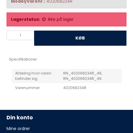
Model/Varenr.:
402068234R
Lagerstatus:
Ikke på lager
KØB
Specifikationer
Afdeling hvor varen
RN_402068234R_46,
befinder sig
RN_402068234R_49
Varenummer
402068234R
Din konto
Mine ordrer