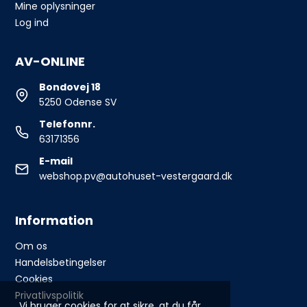
Mine oplysninger
Log ind
AV-ONLINE
Bondovej 18
5250 Odense SV
Telefonnr.
63171356
E-mail
webshop.pv@autohuset-vestergaard.dk
Information
Om os
Handelsbetingelser
Cookies
Privatlivspolitik
Vi bruger cookies for at sikre, at du får