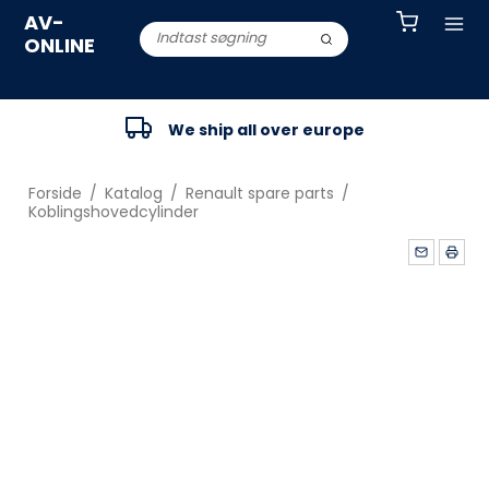
AV-
ONLINE
We ship all over europe
Forside
/
Katalog
/
Renault spare parts
/
Koblingshovedcylinder