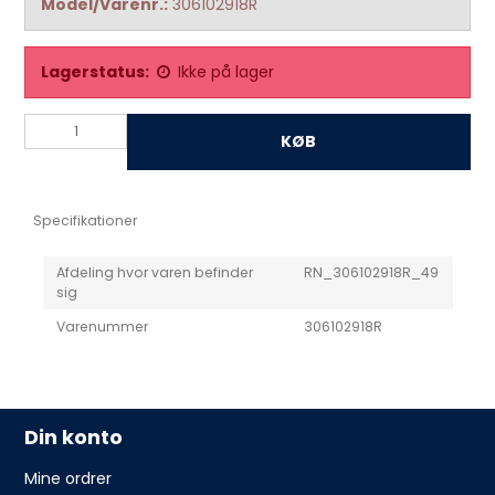
Model/Varenr.:
306102918R
Lagerstatus:
Ikke på lager
KØB
Specifikationer
Afdeling hvor varen befinder
RN_306102918R_49
sig
Varenummer
306102918R
Din konto
Mine ordrer