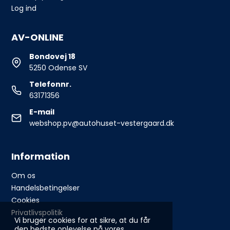
Log ind
AV-ONLINE
Bondovej 18
5250 Odense SV
Telefonnr.
63171356
E-mail
webshop.pv@autohuset-vestergaard.dk
Information
Om os
Handelsbetingelser
Cookies
Privatlivspolitik
Vi bruger cookies for at sikre, at du får
den bedste oplevelse på vores