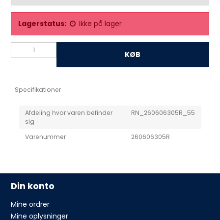
Lagerstatus:
Ikke på lager
KØB
Specifikationer
Afdeling hvor varen befinder
RN_260606305R_55
sig
Varenummer
260606305R
Din konto
Mine ordrer
Mine oplysninger