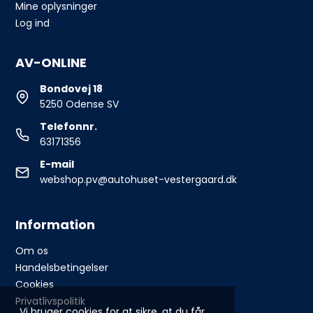
Mine oplysninger
Log ind
AV-ONLINE
Bondovej 18
5250 Odense SV
Telefonnr.
63171356
E-mail
webshop.pv@autohuset-vestergaard.dk
Information
Om os
Handelsbetingelser
Cookies
Privatlivspolitik
Vi bruger cookies for at sikre, at du får