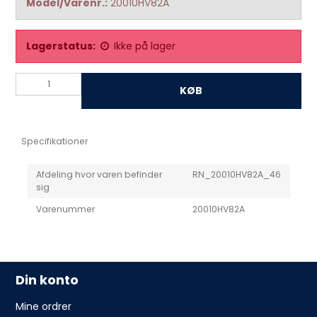
Model/Varenr.:
20010HV82A
Lagerstatus:
Ikke på lager
KØB
Specifikationer
Afdeling hvor varen befinder
RN_20010HV82A_46
sig
Varenummer
20010HV82A
Din konto
Mine ordrer