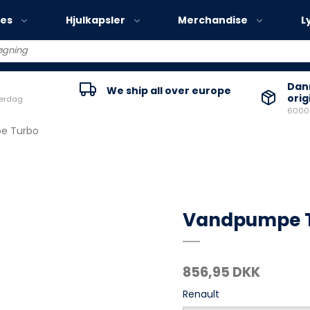
ies
Hjulkapsler
Merchandise
L
Volvo EX30
Danm
We ship all over europe
orig
verdag
Volvo EX40
60000
Volvo EC40
e Turbo
Volvo EX90
Vandpumpe 
856,95 DKK
Renault