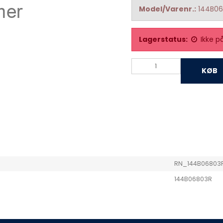
Model/Varenr.:
144B0
Lagerstatus:
Ikke p
KØB
RN_144B06803
144B06803R