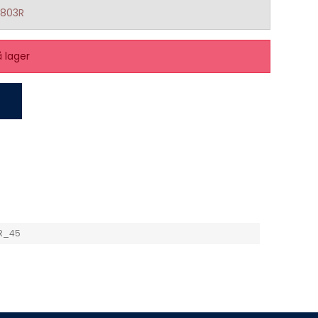
6803R
å lager
R_45