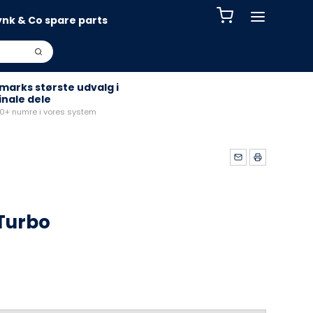
ynk & Co spare parts
arks største udvalg i
inale dele
+ numre i vores system
Turbo