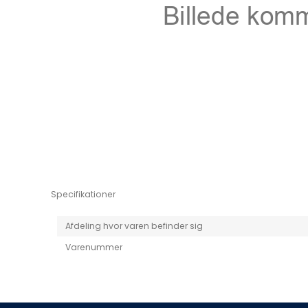
Niro EV
Picanto MY25
Specifikationer
Afdeling hvor varen befinder sig
Varenummer