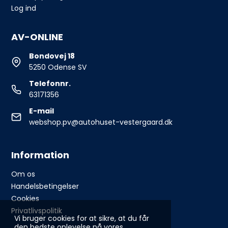
Log ind
AV-ONLINE
Bondovej 18
5250 Odense SV
Telefonnr.
63171356
E-mail
webshop.pv@autohuset-vestergaard.dk
Information
Om os
Handelsbetingelser
Cookies
Privatlivspolitik
Vi bruger cookies for at sikre, at du får
den bedste oplevelse på vores