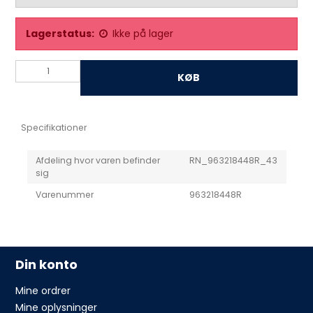
Lagerstatus:
Ikke på lager
KØB
Specifikationer
Afdeling hvor varen befinder
RN_963218448R_43
sig
Varenummer
963218448R
Din konto
Mine ordrer
Mine oplysninger