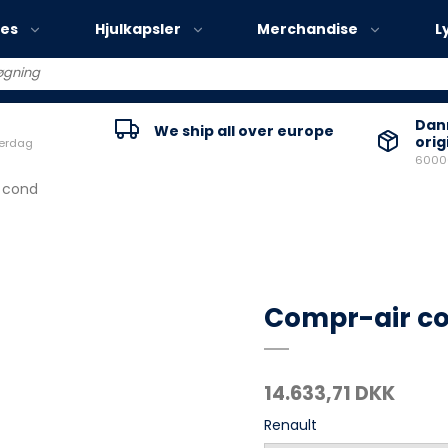
ies
Hjulkapsler
Merchandise
L
Volvo EX30
Danm
We ship all over europe
orig
verdag
Volvo EX40
60000
Volvo EC40
 cond
Volvo EX90
Compr-air c
14.633,71 DKK
Renault