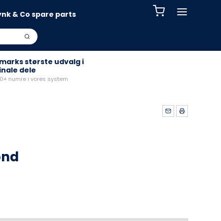
ynk & Co spare parts
arks største udvalg i
inale dele
+ numre i vores system
ond