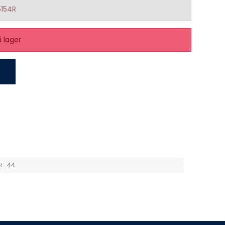
154R
å lager
R_44