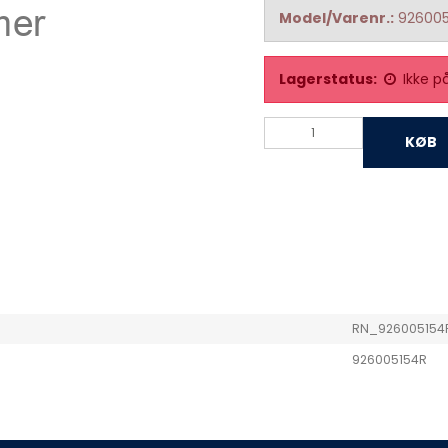
Model/Varenr.:
926005
Lagerstatus:
Ikke p
KØB
RN_926005154
926005154R