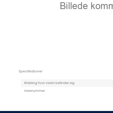
Niro EV
Picanto MY25
Specifikationer
Afdeling hvor varen befinder sig
Varenummer