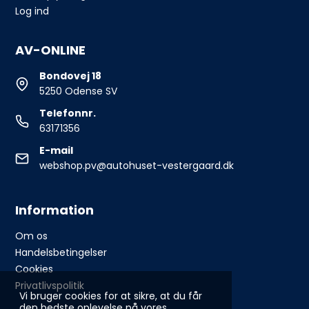
Log ind
AV-ONLINE
Bondovej 18
5250 Odense SV
Telefonnr.
63171356
E-mail
webshop.pv@autohuset-vestergaard.dk
Information
Om os
Handelsbetingelser
Cookies
Privatlivspolitik
Vi bruger cookies for at sikre, at du får
den bedste oplevelse på vores