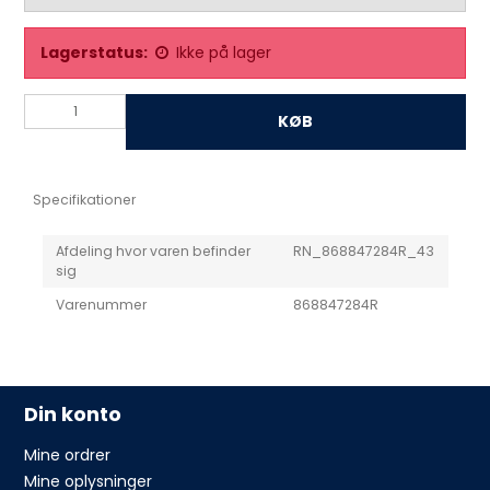
Lagerstatus:
Ikke på lager
KØB
Specifikationer
Afdeling hvor varen befinder
RN_868847284R_43
sig
Varenummer
868847284R
Din konto
Mine ordrer
Mine oplysninger