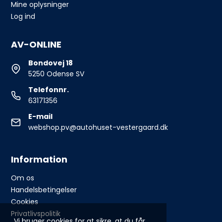
Mine oplysninger
Log ind
AV-ONLINE
Bondovej 18
5250 Odense SV
Telefonnr.
63171356
E-mail
webshop.pv@autohuset-vestergaard.dk
Information
Om os
Handelsbetingelser
Cookies
Privatlivspolitik
Vi bruger cookies for at sikre, at du får