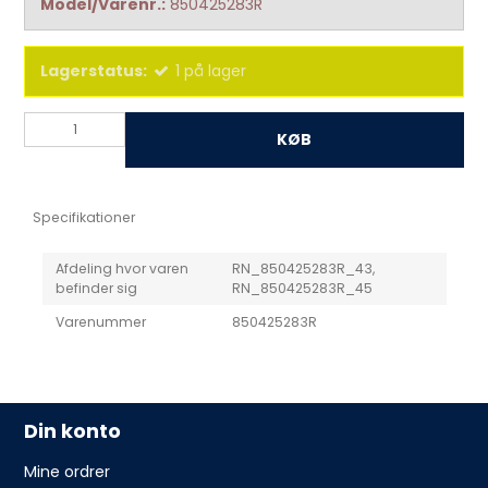
Model/Varenr.:
850425283R
Lagerstatus:
1
på lager
KØB
Specifikationer
Afdeling hvor varen
RN_850425283R_43,
befinder sig
RN_850425283R_45
Varenummer
850425283R
Din konto
Mine ordrer