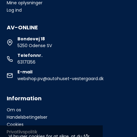
Mine oplysninger
Log ind
AV-ONLINE
Bondovej 18
5250 Odense SV
Telefonnr.
63171356
E-mail
webshop.pv@autohuset-vestergaard.dk
Information
Om os
Handelsbetingelser
Cookies
Privatlivspolitik
Vi bruger cookies for at sikre, at du får