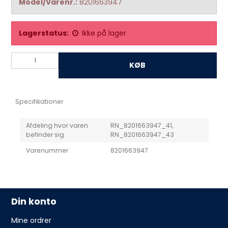
Model/Varenr.:
8201663947
Lagerstatus:
Ikke på lager
KØB
Specifikationer
Afdeling hvor varen
RN_8201663947_41,
befinder sig
RN_8201663947_43
Varenummer
8201663947
Din konto
Mine ordrer