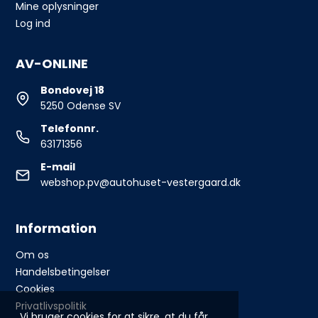
Mine oplysninger
Log ind
AV-ONLINE
Bondovej 18
5250 Odense SV
Telefonnr.
63171356
E-mail
webshop.pv@autohuset-vestergaard.dk
Information
Om os
Handelsbetingelser
Cookies
Privatlivspolitik
Vi bruger cookies for at sikre, at du får