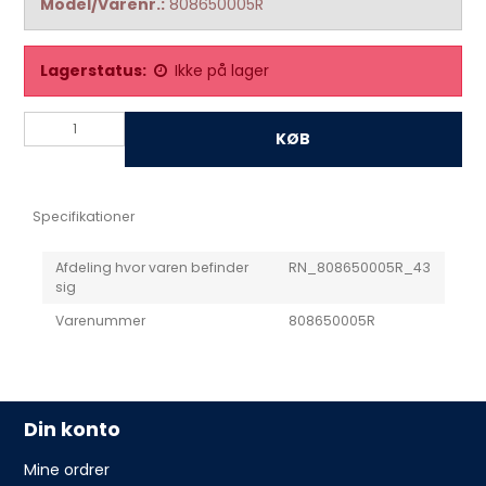
Model/Varenr.:
808650005R
Lagerstatus:
Ikke på lager
KØB
Specifikationer
Afdeling hvor varen befinder
RN_808650005R_43
sig
Varenummer
808650005R
Din konto
Mine ordrer