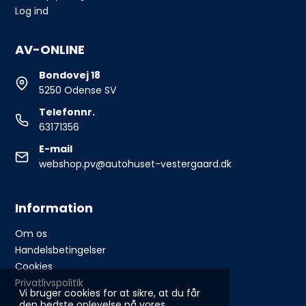
Log ind
AV-ONLINE
Bondovej 18
5250 Odense SV
Telefonnr.
63171356
E-mail
webshop.pv@autohuset-vestergaard.dk
Information
Om os
Handelsbetingelser
Cookies
Privatlivspolitik
Vi bruger cookies for at sikre, at du får
den bedste oplevelse på vores