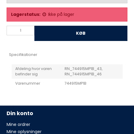
Lagerstatus:
Ikke på lager
KØB
Specifikationer
Afdeling hvor varen
RN_744915MP1B_43,
befinder sig
RN_744915MP1B_46
Varenummer
744915MP1B
Din konto
Mine ordrer
Mine oplysninger