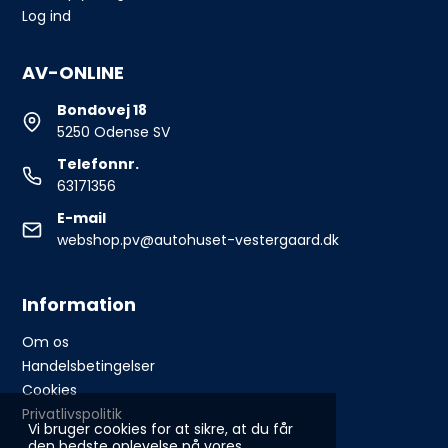
Log ind
AV-ONLINE
Bondovej 18
5250 Odense SV
Telefonnr.
63171356
E-mail
webshop.pv@autohuset-vestergaard.dk
Information
Om os
Handelsbetingelser
Cookies
Privatlivspolitik
Vi bruger cookies for at sikre, at du får
den bedste oplevelse på vores