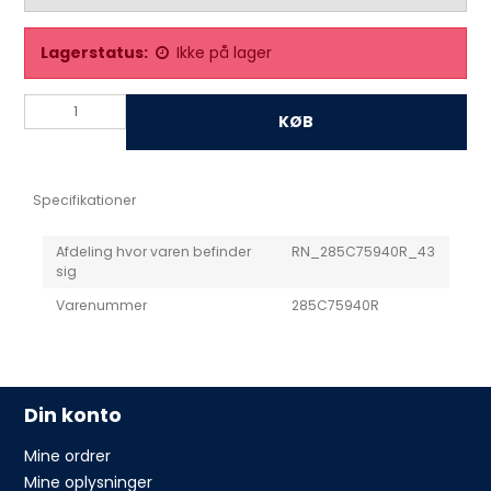
Lagerstatus:
Ikke på lager
KØB
Specifikationer
Afdeling hvor varen befinder
RN_285C75940R_43
sig
Varenummer
285C75940R
Din konto
Mine ordrer
Mine oplysninger