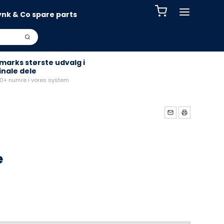
ynk & Co spare parts
arks største udvalg i
inale dele
+ numre i vores system
e