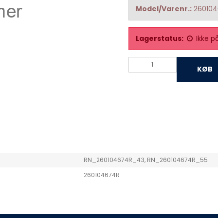
Model/Varenr.:
26010
Lagerstatus:
Ikke p
KØB
RN_260104674R_43, RN_260104674R_55
260104674R