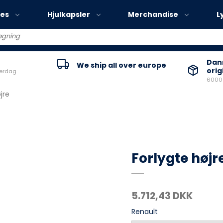
ies
Hjulkapsler
Merchandise
L
Volvo EX30
Danm
We ship all over europe
orig
verdag
Volvo EX40
60000
Volvo EC40
jre
Volvo EX90
Forlygte højr
5.712,43 DKK
Renault