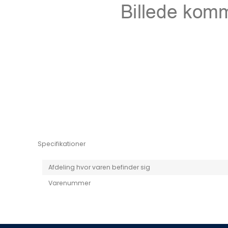
Niro EV
Picanto MY25
Specifikationer
Afdeling hvor varen befinder sig
Varenummer