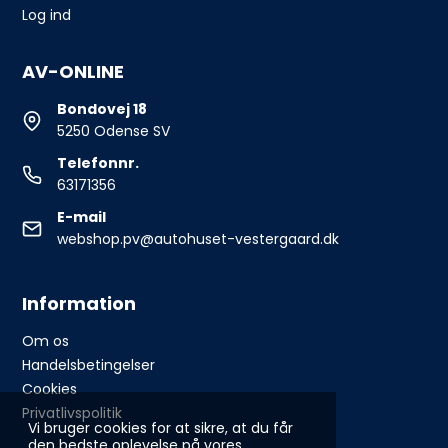
Log ind
AV-ONLINE
Bondovej 18
5250 Odense SV
Telefonnr.
63171356
E-mail
webshop.pv@autohuset-vestergaard.dk
Information
Om os
Handelsbetingelser
Cookies
Privatlivspolitik
Vi bruger cookies for at sikre, at du får
den bedste oplevelse på vores