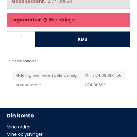
Model/Varenr.:
217410869R
Lagerstatus:
Ikke på lager
KØB
Specifikationer
Afdeling hvor varen befinder sig
RN_217410869R_55
Varenummer
217410869R
Din konto
Mine ordrer
Mine oplysninger