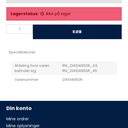
Lagerstatus:
Ikke på lager
KØB
Specifikationer
Afdeling hvor varen
RN_214104950R_43,
befinder sig
RN_214104950R_45
Varenummer
214104950R
Din konto
Mine ordrer
Mine oplysninger