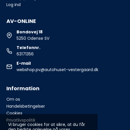
Log ind
AV-ONLINE
Bondovej 18
5250 Odense SV
Telefonnr.
63171356
E-mail
webshop.pv@autohuset-vestergaard.dk
Information
Om os
Handelsbetingelser
Cookies
Privatlivspolitik
Vi bruger cookies for at sikre, at du får
den bedste oplevelse på vores