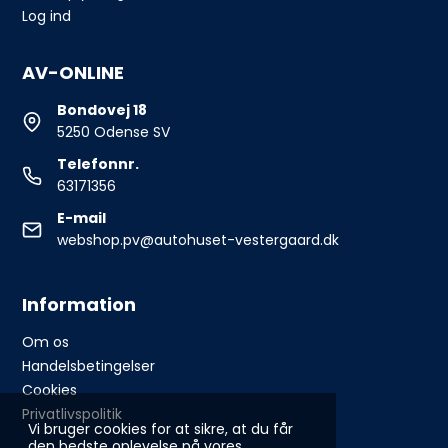
Log ind
AV-ONLINE
Bondovej 18
5250 Odense SV
Telefonnr.
63171356
E-mail
webshop.pv@autohuset-vestergaard.dk
Information
Om os
Handelsbetingelser
Cookies
Privatlivspolitik
Vi bruger cookies for at sikre, at du får
den bedste oplevelse på vores