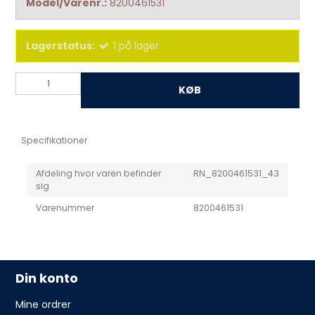
Model/Varenr.:
8200461531
Lagerstatus:
1
på lager
KØB
Specifikationer
Afdeling hvor varen befinder
RN_8200461531_43
sig
Varenummer
8200461531
Din konto
Mine ordrer