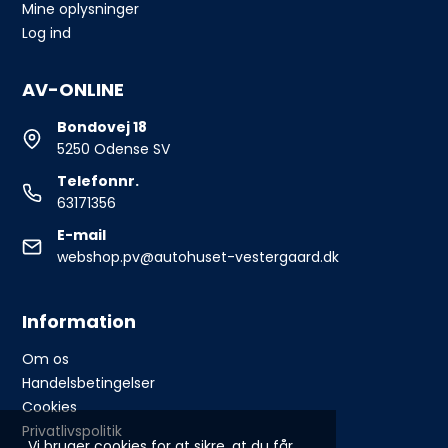
Mine oplysninger
Log ind
AV-ONLINE
Bondovej 18
5250 Odense SV
Telefonnr.
63171356
E-mail
webshop.pv@autohuset-vestergaard.dk
Information
Om os
Handelsbetingelser
Cookies
Privatlivspolitik
Vi bruger cookies for at sikre, at du får