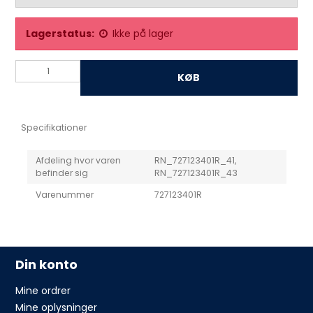
Lagerstatus:
Ikke på lager
KØB
Specifikationer
Afdeling hvor varen
RN_727123401R_41,
befinder sig
RN_727123401R_43
Varenummer
727123401R
Din konto
Mine ordrer
Mine oplysninger