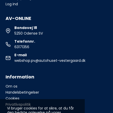
Log ind
AV-ONLINE
Bondovej 18
5250 Odense SV
Telefonnr.
63171356
E-mail
webshop.pv@autohuset-vestergaard.dk
Information
Om os
Handelsbetingelser
Cookies
Privatlivspolitik
Vi bruger cookies for at sikre, at du får
den bedste oplevelse på vores