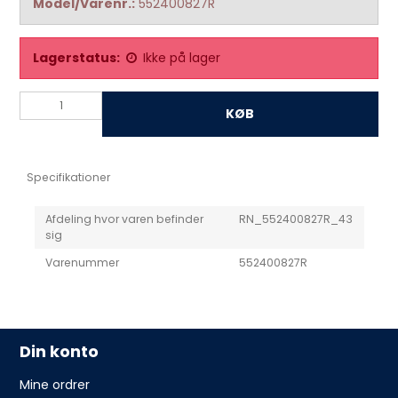
Model/Varenr.:
552400827R
Lagerstatus:
Ikke på lager
KØB
Specifikationer
Afdeling hvor varen befinder
RN_552400827R_43
sig
Varenummer
552400827R
Din konto
Mine ordrer