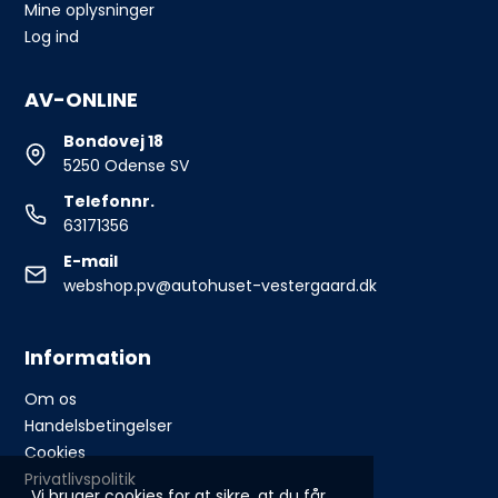
Mine oplysninger
Log ind
AV-ONLINE
Bondovej 18
5250 Odense SV
Telefonnr.
63171356
E-mail
webshop.pv@autohuset-vestergaard.dk
Information
Om os
Handelsbetingelser
Cookies
Privatlivspolitik
Vi bruger cookies for at sikre, at du får