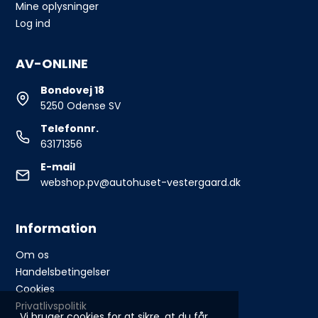
Mine oplysninger
Log ind
AV-ONLINE
Bondovej 18
5250 Odense SV
Telefonnr.
63171356
E-mail
webshop.pv@autohuset-vestergaard.dk
Information
Om os
Handelsbetingelser
Cookies
Privatlivspolitik
Vi bruger cookies for at sikre, at du får