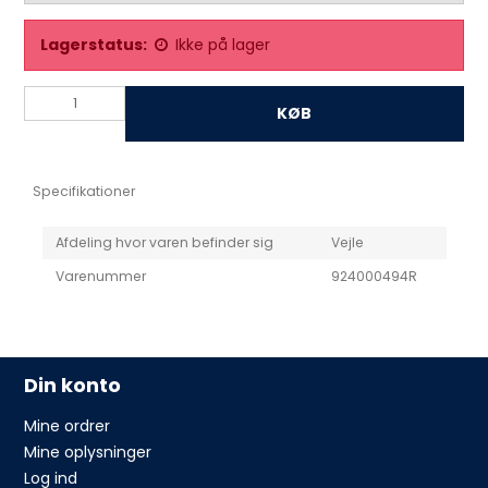
Lagerstatus:
Ikke på lager
KØB
Specifikationer
Afdeling hvor varen befinder sig
Vejle
Varenummer
924000494R
Din konto
Mine ordrer
Mine oplysninger
Log ind