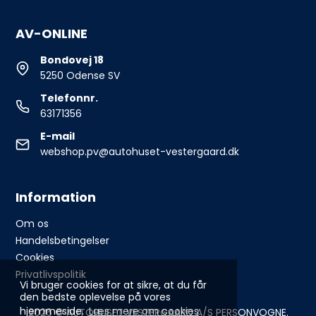
AV-ONLINE
Bondovej 18
5250 Odense SV
Telefonnr.
63171356
E-mail
webshop.pv@autohuset-vestergaard.dk
Information
Om os
Handelsbetingelser
Cookies
Privatlivspolitik
Vi bruger cookies for at sikre, at du får
den bedste oplevelse på vores
hjemmeside.
Læs mere om cookies
2026 © AUTOHUSET VESTERGAARD A/S PERSONVOGNE.