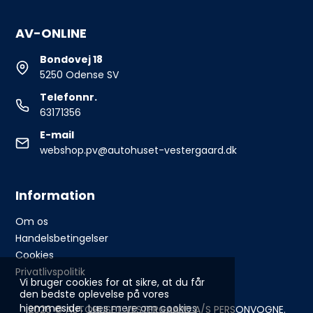
AV-ONLINE
Bondovej 18
5250 Odense SV
Telefonnr.
63171356
E-mail
webshop.pv@autohuset-vestergaard.dk
Information
Om os
Handelsbetingelser
Cookies
Privatlivspolitik
Vi bruger cookies for at sikre, at du får
den bedste oplevelse på vores
hjemmeside.
Læs mere om cookies
2026 © AUTOHUSET VESTERGAARD A/S PERSONVOGNE.