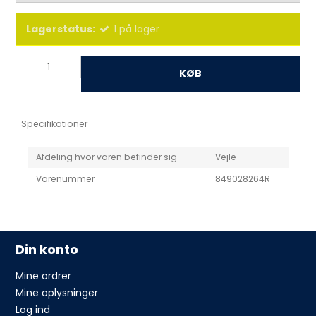
Lagerstatus:
1
på lager
KØB
Specifikationer
Afdeling hvor varen befinder sig
Vejle
Varenummer
849028264R
Din konto
Mine ordrer
Mine oplysninger
Log ind