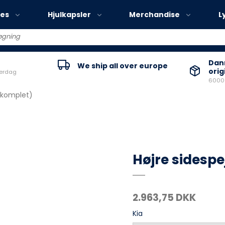
ies
Hjulkapsler
Merchandise
L
Volvo EX30
Danm
We ship all over europe
orig
verdag
Volvo EX40
60000
Volvo EC40
 (komplet)
Volvo EX90
Højre sidespe
2.963,75 DKK
Kia