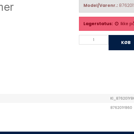
Model/Varenr.:
87620
Lagerstatus:
Ikke p
KØB
KI_876201Y
876201Y860