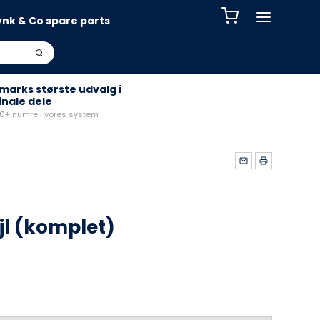
ynk & Co spare parts
arks største udvalg i
inale dele
+ numre i vores system
jl (komplet)