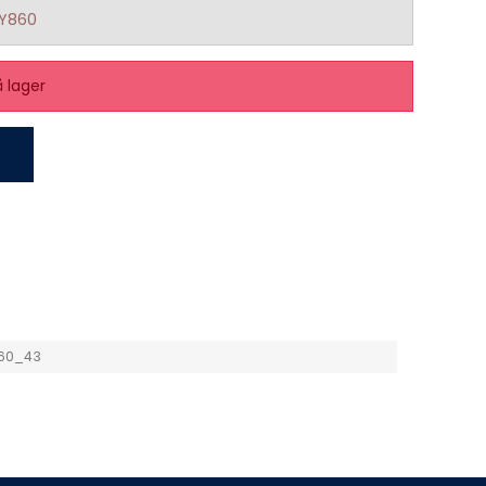
1Y860
å lager
860_43