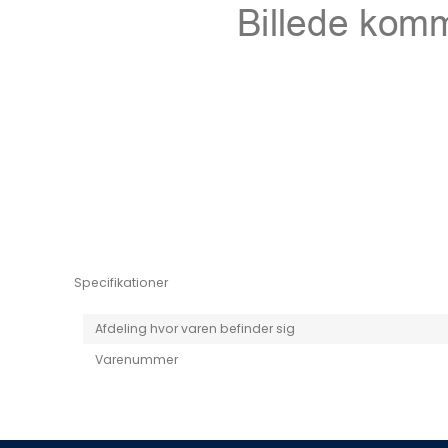
Niro EV
Picanto MY25
Specifikationer
Afdeling hvor varen befinder sig
Varenummer