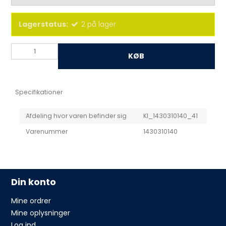
Lagerstatus:
2
på lager
KØB
Specifikationer
Afdeling hvor varen befinder sig
KI_1430310140_41
Varenummer
1430310140
Din konto
Mine ordrer
Mine oplysninger
Log ind