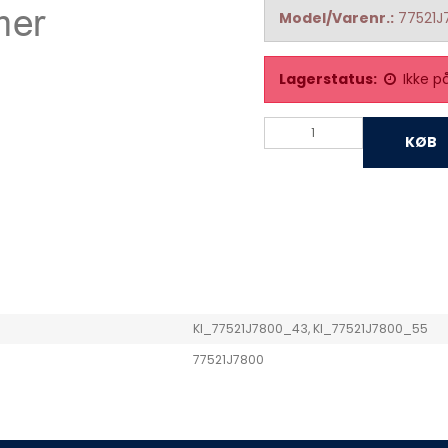
Model/Varenr.:
77521J
Lagerstatus:
Ikke p
KØB
KI_77521J7800_43, KI_77521J7800_55
77521J7800