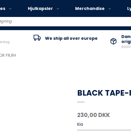
ies
Hjulkapsler
Merchandise
L
Volvo EX30
Danm
We ship all over europe
orig
verdag
Volvo EX40
60000
Volvo EC40
DR FR,RH
Volvo EX90
BLACK TAPE-
230,00 DKK
Kia