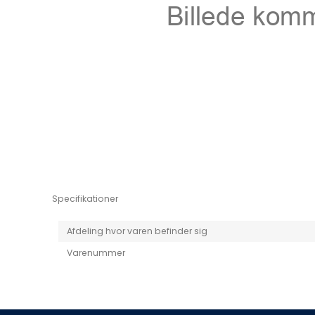
Niro EV
Picanto MY25
Specifikationer
Afdeling hvor varen befinder sig
Varenummer