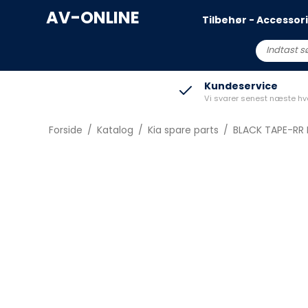
AV-ONLINE
Tilbehør - Accessor
Capri
R5
Kundeservice
Vi svarer senest næste h
Explorer All-Electic
Clio V
Kuga 2020->
Megane EV
Forside
/
Katalog
/
Kia spare parts
/
BLACK TAPE-RR 
Puma Gen-E
Scenic E-Tech
Mustang Mach-e
2
EV3
3
EV4
4
EV6
EV9