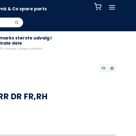
ynk & Co spare parts
arks største udvalg i
inale dele
+ numre i vores system
RR DR FR,RH