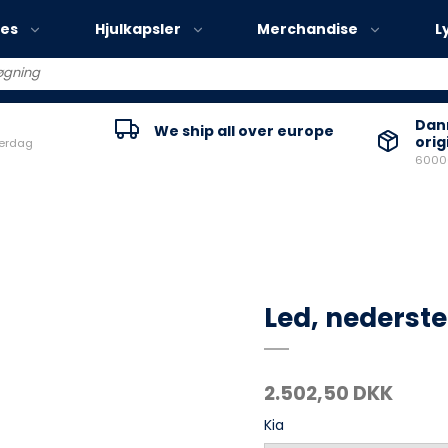
ies
Hjulkapsler
Merchandise
L
Volvo EX30
Danm
We ship all over europe
orig
verdag
Volvo EX40
60000
Volvo EC40
Volvo EX90
Led, nederste
2.502,50 DKK
Kia