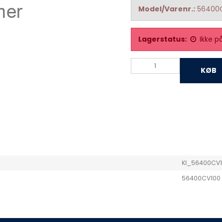
Model/Varenr.:
56400
Lagerstatus:
Ikke p
KØB
KI_56400CV1
56400CV100