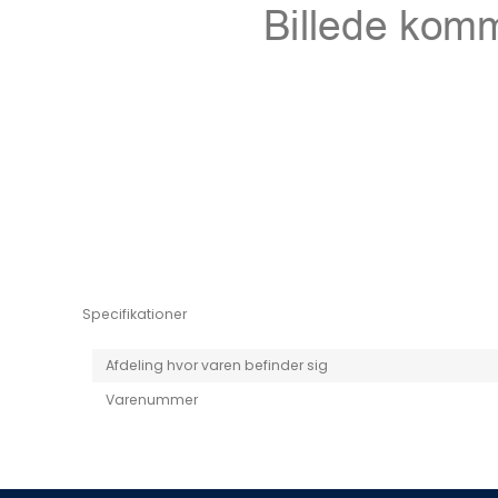
Niro EV
Picanto MY25
Specifikationer
Afdeling hvor varen befinder sig
Varenummer