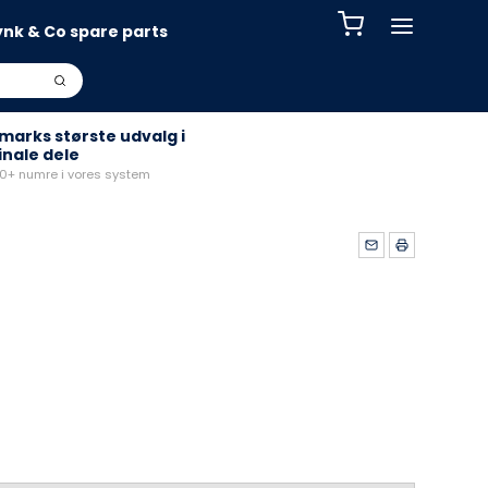
ynk & Co spare parts
arks største udvalg i
inale dele
+ numre i vores system