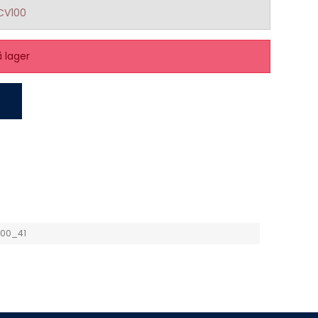
CV100
å lager
00_41