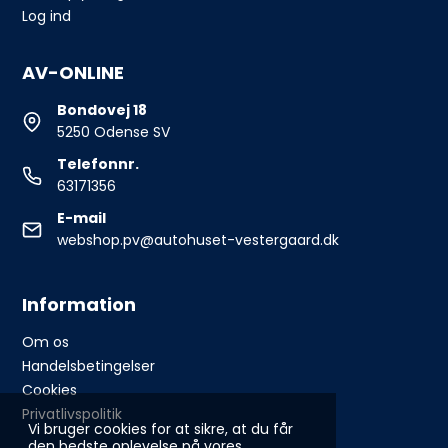
Log ind
AV-ONLINE
Bondovej 18
5250 Odense SV
Telefonnr.
63171356
E-mail
webshop.pv@autohuset-vestergaard.dk
Information
Om os
Handelsbetingelser
Cookies
Privatlivspolitik
Vi bruger cookies for at sikre, at du får
den bedste oplevelse på vores