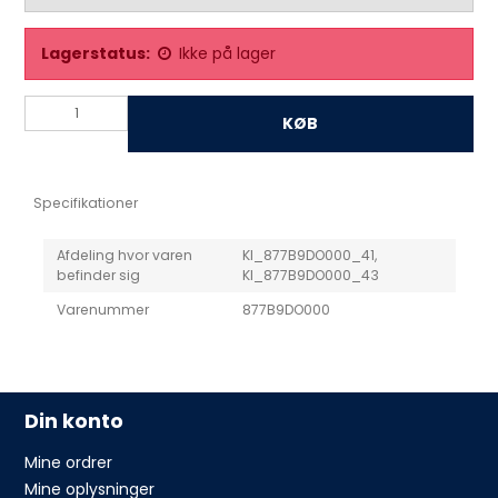
Lagerstatus:
Ikke på lager
KØB
Specifikationer
Afdeling hvor varen
KI_877B9DO000_41,
befinder sig
KI_877B9DO000_43
Varenummer
877B9DO000
Din konto
Mine ordrer
Mine oplysninger