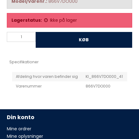
Model/Varenr.:
866V7DO000
Lagerstatus:
Ikke på lager
KØB
Specifikationer
Afdeling hvor varen befinder sig
KI_866V7DO000_41
Varenummer
866V7DO000
Din konto
Mine ordrer
Mine oplysninger