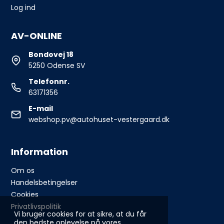
Log ind
AV-ONLINE
Bondovej 18
5250 Odense SV
Telefonnr.
63171356
E-mail
webshop.pv@autohuset-vestergaard.dk
Information
Om os
Handelsbetingelser
Cookies
Privatlivspolitik
Vi bruger cookies for at sikre, at du får
den bedste oplevelse på vores