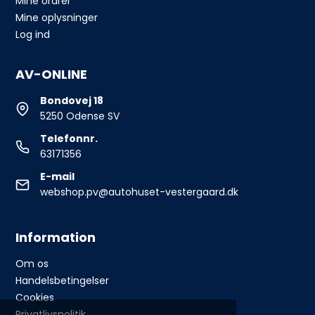
Mine ordrer
Mine oplysninger
Log ind
AV-ONLINE
Bondovej 18
5250 Odense SV
Telefonnr.
63171356
E-mail
webshop.pv@autohuset-vestergaard.dk
Information
Om os
Handelsbetingelser
Cookies
Privatlivspolitik