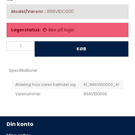
Model/Varenr.:
866V1DO000
Lagerstatus:
Ikke på lager
KØB
Specifikationer
Afdeling hvor varen befinder sig
KI_866V1DO000_41
Varenummer
866V1DO000
Din konto