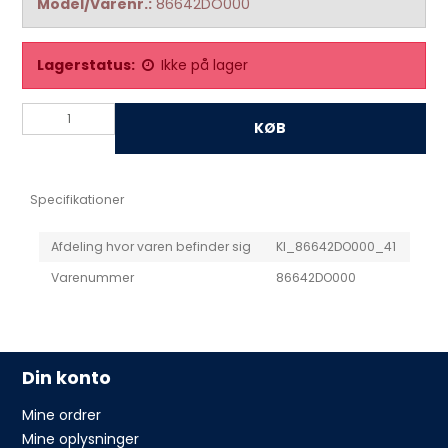
Model/Varenr.:
86642DO000
Lagerstatus:
Ikke på lager
KØB
Specifikationer
Afdeling hvor varen befinder sig
KI_86642DO000_41
Varenummer
86642DO000
Din konto
Mine ordrer
Mine oplysninger