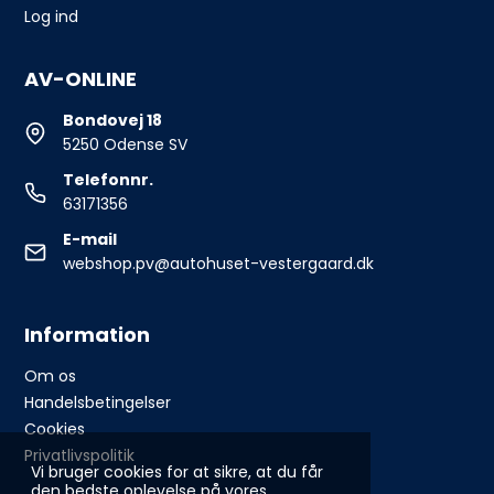
Log ind
AV-ONLINE
Bondovej 18
5250 Odense SV
Telefonnr.
63171356
E-mail
webshop.pv@autohuset-vestergaard.dk
Information
Om os
Handelsbetingelser
Cookies
Privatlivspolitik
Vi bruger cookies for at sikre, at du får
den bedste oplevelse på vores