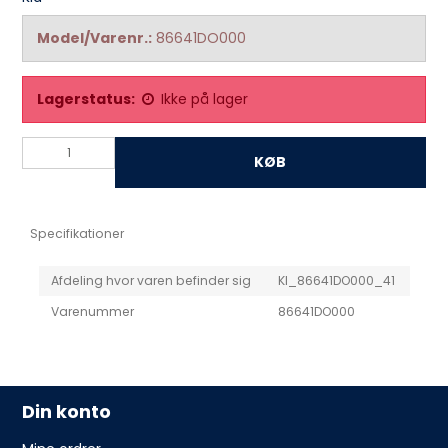
Model/Varenr.:
86641DO000
Lagerstatus:
Ikke på lager
KØB
Specifikationer
Afdeling hvor varen befinder sig
KI_86641DO000_41
Varenummer
86641DO000
Din konto