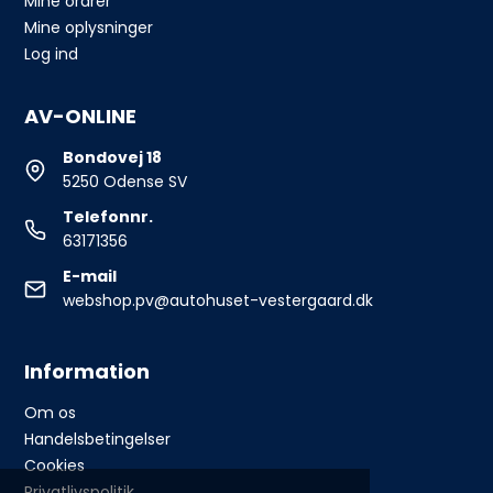
Mine ordrer
Mine oplysninger
Log ind
AV-ONLINE
Bondovej 18
5250 Odense SV
Telefonnr.
63171356
E-mail
webshop.pv@autohuset-vestergaard.dk
Information
Om os
Handelsbetingelser
Cookies
Privatlivspolitik