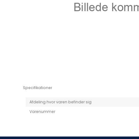
Niro EV
Picanto MY25
Specifikationer
Afdeling hvor varen befinder sig
Varenummer