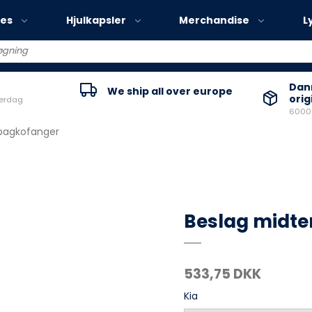
ies
Hjulkapsler
Merchandise
L
Volvo EX30
Danm
We ship all over europe
orig
verdag
Volvo EX40
60000
Volvo EC40
bagkofanger
Volvo EX90
Beslag midte
533,75 DKK
Kia