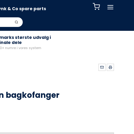
ynk & Co spare parts
arks største udvalg i
inale dele
+ numre i vores system
n bagkofanger