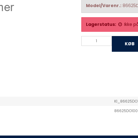
Model/Varenr.:
86625
Lagerstatus:
Ikke p
KØB
KI_86625DO
86625DO100