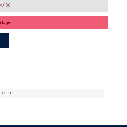
DO100
å lager
100_41