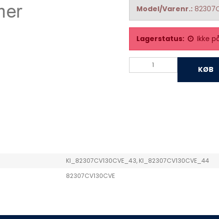
Model/Varenr.:
82307
Lagerstatus:
Ikke p
KØB
KI_82307CV130CVE_43, KI_82307CV130CVE_44
82307CV130CVE