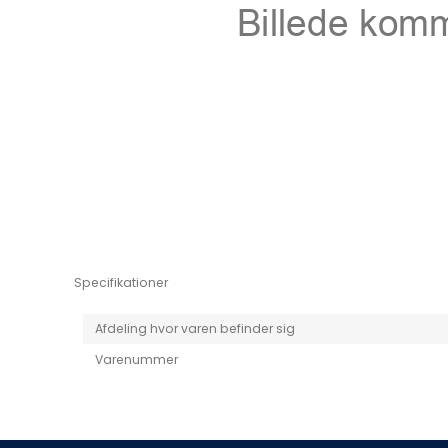
Niro EV
Picanto MY25
Specifikationer
Afdeling hvor varen befinder sig
Varenummer