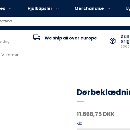
ies
Hjulkapsler
Merchandise
L
Volvo EX30
Danm
We ship all over europe
orig
verdag
Volvo EX40
60000
Volvo EC40
V. fordør
Volvo EX90
Dørbeklædnin
11.668,75 DKK
Kia