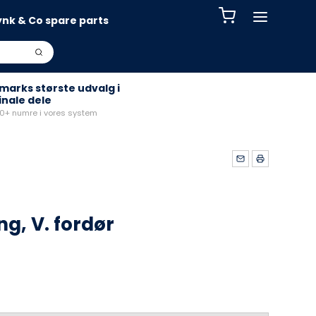
ynk & Co spare parts
arks største udvalg i
inale dele
+ numre i vores system
g, V. fordør