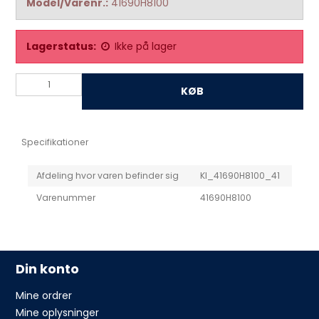
Model/Varenr.:
41690H8100
Lagerstatus:
Ikke på lager
KØB
Specifikationer
Afdeling hvor varen befinder sig
KI_41690H8100_41
Varenummer
41690H8100
Din konto
Mine ordrer
Mine oplysninger