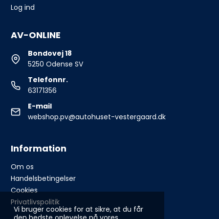
Log ind
AV-ONLINE
Bondovej 18
5250 Odense SV
Telefonnr.
63171356
E-mail
webshop.pv@autohuset-vestergaard.dk
Information
Om os
Handelsbetingelser
Cookies
Privatlivspolitik
Vi bruger cookies for at sikre, at du får
den bedste oplevelse på vores