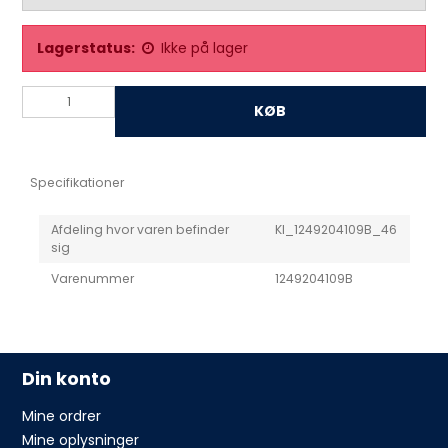
Lagerstatus:
Ikke på lager
KØB
Specifikationer
Afdeling hvor varen befinder
KI_1249204109B_46
sig
Varenummer
1249204109B
Din konto
Mine ordrer
Mine oplysninger