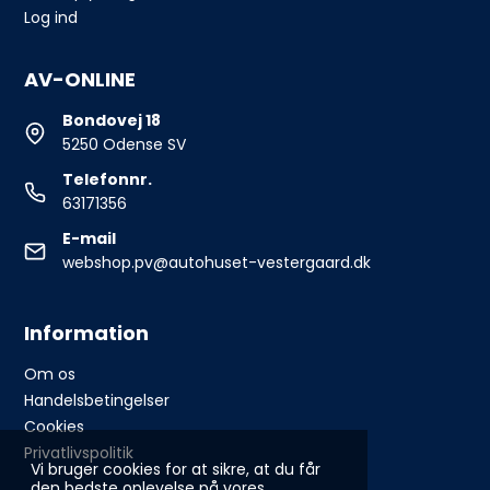
Log ind
AV-ONLINE
Bondovej 18
5250 Odense SV
Telefonnr.
63171356
E-mail
webshop.pv@autohuset-vestergaard.dk
Information
Om os
Handelsbetingelser
Cookies
Privatlivspolitik
Vi bruger cookies for at sikre, at du får
den bedste oplevelse på vores