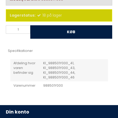
Lagerstatus:
18
på lager
KØB
Specifikationer
Afdeling hvor
KI_988501Y000_41,
varen
KI_988501Y000_43,
befinder sig
KI_988501Y000_44,
KI_988501Y000_46
Varenummer
988501Y000
Din konto